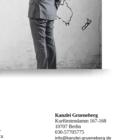
Kanzlei Grueneberg
Kurfürstendamm 167-168
10707 Berlin
e
030-57705775
ca
info@kanzlei-grueneberg.de